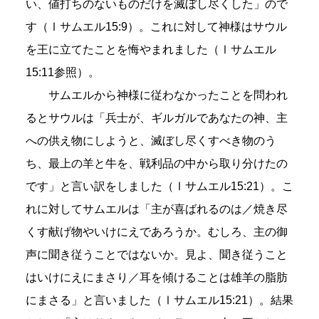
い、値打ちのないものだけを滅ぼし尽くした」ので
す（Ⅰサムエル15:9）。これに対して神様はサウル
を王に立てたことを悔やまれました（Ⅰサムエル
15:11参照）。
サムエルから神様に従わなかったことを問われ
るとサウルは「兵士が、ギルガルであなたの神、主
への供え物にしようと、滅ぼし尽くすべき物のう
ち、最上の羊と牛を、戦利品の中から取り分けたの
です」と言い訳をしました（Ⅰサムエル15:21）。こ
れに対してサムエルは「主が喜ばれるのは／焼き尽
くす献げ物やいけにえであろうか。むしろ、主の御
声に聞き従うことではないか。見よ、聞き従うこと
はいけにえにまさり／耳を傾けることは雄羊の脂肪
にまさる」と言いました（Ⅰサムエル15:21）。結果